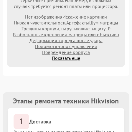
серьезные причины. Например, в сложных
случаях требуется ремонт платы или процессора.
Нет изображения
Искажение картинки
Низкая чувствительность
Артефакты
Шум матрицы
Трещины корпуса, нарушающие защиту IP
Разболтанные крепления матрицы или объектива
Деформация корпуса после удара
Поломка кнопок управления
Повреждение корпуса
Показать еще
Этапы ремонта техники Hikvision
1
Доставка
Вы или наш курьер привозите устройство Hikvision в