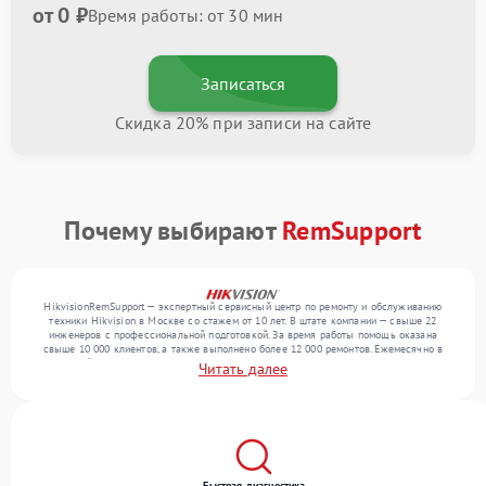
от 0 ₽
Время работы: от 30 мин
Записаться
Скидка 20% при записи на сайте
Почему выбирают
RemSupport
HikvisionRemSupport — экспертный сервисный центр по ремонту и обслуживанию
техники Hikvision в Москве со стажем от 10 лет. В штате компании — свыше 22
инженеров с профессиональной подготовкой. За время работы помощь оказана
свыше 10 000 клиентов, а также выполнено более 12 000 ремонтов. Ежемесячно в
сервисный центр поступает свыше 300 единиц техники, включая , , . Мы работаем с
Читать далее
широким спектром неисправностей и гарантируем высокое качество обслуживания
благодаря квалификации мастеров.
Быстрая диагностика