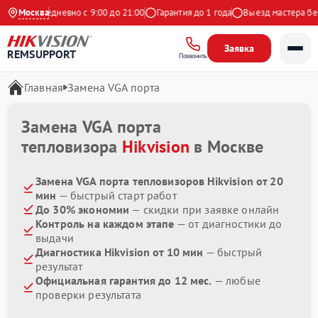
екс
Москва
Ежедневно с 9:00 до 21:00
Гарантия до 1 года
Выезд мастера бесп
Заявка
REMSUPPORT
Позвонить
Главная
Замена VGA порта
Замена VGA порта
тепловизора
Hikvision
в Москве
Замена VGA порта тепловизоров Hikvision от 20
мин
— быстрый старт работ
До 30% экономии
— скидки при заявке онлайн
Контроль на каждом этапе
— от диагностики до
выдачи
Диагностика Hikvision от 10 мин
— быстрый
результат
Официальная гарантия до 12 мес.
— любые
проверки результата